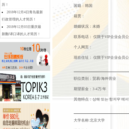
历！
国籍：韩国
2018年12月4日青岛最新
籍贯：
行政管理的人才简历！
婚姻状况：未婚
2018年12月03日重庆最
新翻/译口译的人才简历！
联系电话：
仅限于VIP企业会员
个人网页：
现在住址：
仅限于VIP企业会员
职位类别：贸易/海外营业
期望薪金：3-4万/年
其他特点：상해 또는 항저우 에서
大学名称:北京大学