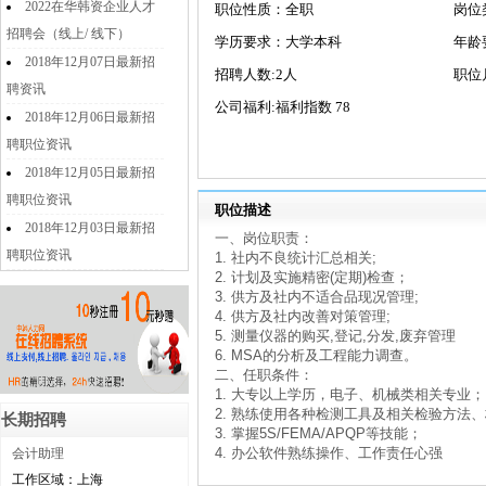
2022在华韩资企业人才
职位性质：全职
岗位
招聘会（线上/ 线下）
学历要求：大学本科
年龄
2018年12月07日最新招
招聘人数:2人
职位
聘资讯
公司福利:福利指数 78
2018年12月06日最新招
聘职位资讯
2018年12月05日最新招
聘职位资讯
职位描述
2018年12月03日最新招
一、岗位职责：
聘职位资讯
1. 社内不良统计汇总相关;
2. 计划及实施精密(定期)检查；
3. 供方及社内不适合品现况管理;
4. 供方及社内改善对策管理;
5. 测量仪器的购买,登记,分发,废弃管理
6. MSA的分析及工程能力调查。
二、任职条件：
1. 大专以上学历，电子、机械类相关专业；
2. 熟练使用各种检测工具及相关检验方法
长期招聘
3. 掌握5S/FEMA/APQP等技能；
4. 办公软件熟练操作、工作责任心强
会计助理
工作区域：上海