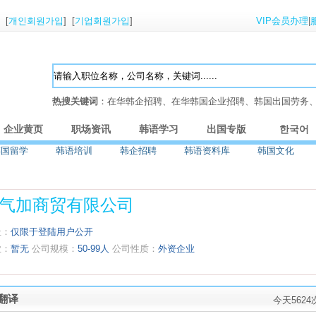
] [
개인회원가입
] [
기업회원가입
]
VIP会员办理
|
热搜关键词
：在华韩企招聘、在华韩国企业招聘、韩国出国劳务
企业黄页
职场资讯
韩语学习
出国专版
한국어
韩国留学
韩语培训
韩企招聘
韩语资料库
韩国文化
气加商贸有限公司
址：
仅限于登陆用户公开
业：
暂无
公司规模：
50-99人
公司性质：
外资企业
翻译
今天562