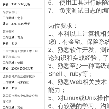
6、 使用工具进行缺
薪资：3000-5000元/月
7、 负责测试日志的
品质管理QC
工作区域：北京
薪资：3000-5000元/月
岗位要求：
韩语翻译
1、本科以上计算机相
工作区域：青岛
虑)，有金融、保险系
薪资：面议
2、熟悉软件开发、测
出国招搬运工油漆工木工厨
论知识和实战经验，了
师司机等职位
工作区域：信阳
3、熟悉至少一种高级语言，例
薪资：20000-25000元/月
Shell 、ruby等；
诚聘赴马来西亚按摩技师
4、熟悉Web相关技术
工作区域：马来西亚
薪资：面议
能力；
韩国医疗网购个体批发介绍
5、对Linux或Uni
商招聘
6、有较强的学习、沟
工作区域：其他