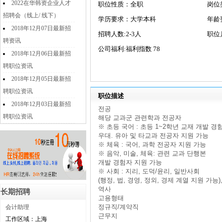
2022在华韩资企业人才
职位性质：全职
岗位
招聘会（线上/ 线下）
学历要求：大学本科
발
年龄
2018年12月07日最新招
招聘人数:2-3人
职位
聘资讯
公司福利:福利指数 78
2018年12月06日最新招
聘职位资讯
2018年12月05日最新招
聘职位资讯
职位描述
2018年12月03日最新招
전공
聘职位资讯
해당 교과군 관련학과 전공자
※ 초등 국어 : 초등 1~2학년 교재 개발 경
우대. 유아 및 타교과 전공자 지원 가능
※ 체육 : 국어, 과학 전공자 지원 가능
※ 음악, 미술, 체육: 관련 교과 단행본
개발 경험자 지원 가능
※ 사회 : 지리, 도덕/윤리, 일반사회
(행정, 법, 경영, 정외, 경제 계열 지원 가능)
역사
长期招聘
고용형태
정규직/계약직
会计助理
근무지
工作区域：上海