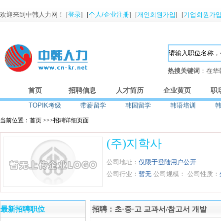
欢迎来到中韩人力网！ [
登录
] [
个人/企业注册
] [
개인회원가입
] [
기업회원가
热搜关键词
：在华
首页
招聘信息
人才简历
企业黄页
职
TOPIK考级
带薪留学
韩国留学
韩语培训
当前位置：首页 >>>招聘详细页面
(주)지학사
公司地址：
仅限于登陆用户公开
公司行业：
暂无
公司规模：
公司性质：
最新招聘职位
招聘：초·중·고 교과서/참고서 개발