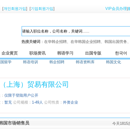
] [
개인회원가입
] [
기업회원가입
]
VIP会员办理
|
热搜关键词
：在华韩企招聘、在华韩国企业招聘、韩国出国劳务
企业黄页
职场资讯
韩语学习
出国专版
한국어
韩国留学
韩语培训
韩企招聘
韩语资料库
韩国文化
（上海）贸易有限公司
址：
仅限于登陆用户公开
业：
暂无
公司规模：
1-49人
公司性质：
外资企业
韩国市场销售员
今天181