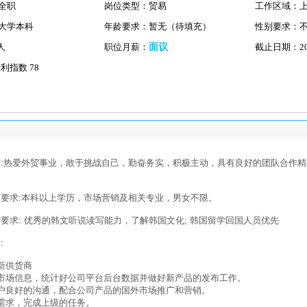
全职
岗位类型：贸易
工作区域：
大学本科
年龄要求：暂无（待填充）
性别要求：
人
职位月薪：
面议
截止日期：2025
利指数 78
求:热爱外贸事业，敢于挑战自己，勤奋务实，积极主动，具有良好的团队合作
业要求:本科以上学历，市场营销及相关专业，男女不限。
质要求: 优秀的韩文听说读写能力，了解韩国文化; 韩国留学回国人员优先
:
发新供货商
解市场信息，统计好公司平台后台数据并做好新产品的发布工作。
客户良好的沟通，配合公司产品的国外市场推广和营销。
户需求，完成上级的任务。