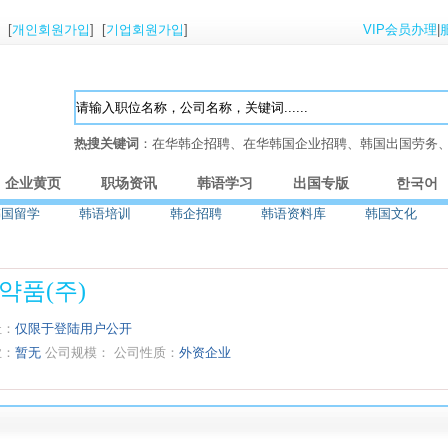
] [
개인회원가입
] [
기업회원가입
]
VIP会员办理
|
热搜关键词
：在华韩企招聘、在华韩国企业招聘、韩国出国劳务
企业黄页
职场资讯
韩语学习
出国专版
한국어
韩国留学
韩语培训
韩企招聘
韩语资料库
韩国文化
약품(주)
址：
仅限于登陆用户公开
业：
暂无
公司规模：
公司性质：
外资企业