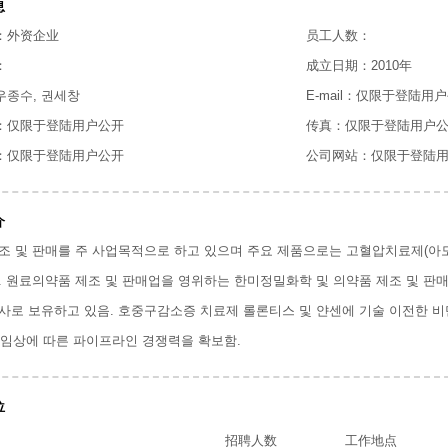
息
：外资企业
员工人数：
：
成立日期：2010年
종수, 권세창
E-mail：仅限于登陆用
：仅限于登陆用户公开
传真：仅限于登陆用户
：仅限于登陆用户公开
公司网站：仅限于登陆
介
조 및 판매를 주 사업목적으로 하고 있으며 주요 제품으로는 고혈압치료제(아
. 원료의약품 제조 및 판매업을 영위하는 한미정밀화학 및 의약품 제조 및 
사로 보유하고 있음. 호중구감소증 치료제 롤론티스 및 얀센에 기술 이전한 비만치
11 임상에 따른 파이프라인 경쟁력을 확보함.
位
招聘人数
工作地点