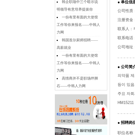
韩企职场中三个暗示说
● 单位信
明领导有意培养提拔你
公司性质
一份有里有面的大使馆
注册资金
工作等你来报名——中韩人
联系人：우
力网
联系电话
韩国首尔厨师招聘——
公司地址
高薪就业
一份有里有面的大使馆
工作等你来报名——中韩人
● 公司简
力网
의약품 제
高情商并不是职场绊脚
등이 있음
石——中韩人力网
주요 자회
HM152
● 招聘岗
职位名称