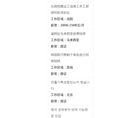
出国招搬运工油漆工木工厨
师司机等职位
工作区域：信阳
薪资：20000-25000元/月
诚聘赴马来西亚按摩技师
工作区域：马来西亚
薪资：面议
韩国医疗网购个体批发介绍
商招聘
工作区域：其他
薪资：面议
연출기획경험있는자 찾습니
다
工作区域：北京
薪资：面议
중국 경제분야 번역 가능한
분 모집