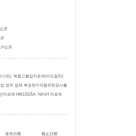
户公开
公开
用户公开
모디핀), 복합고혈압치료제(아모잘탄)
판매업 영위 업체 북경한미약품유한공사를
료제 HM12525A, NASH 치료제
发布日期
截止日期