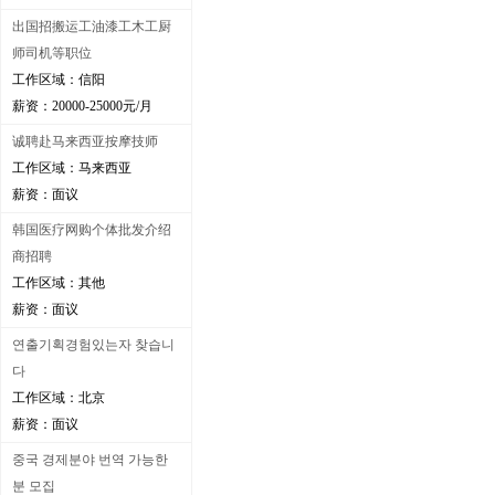
出国招搬运工油漆工木工厨
师司机等职位
工作区域：信阳
薪资：20000-25000元/月
诚聘赴马来西亚按摩技师
工作区域：马来西亚
薪资：面议
韩国医疗网购个体批发介绍
商招聘
工作区域：其他
薪资：面议
연출기획경험있는자 찾습니
다
工作区域：北京
薪资：面议
중국 경제분야 번역 가능한
분 모집