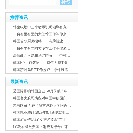
9
推荐资讯
7
韩企职场中三个暗示说明领导有意培养提拔你
0
一份有里有面的大使馆工作等你来报名——中韩人力网
9
韩国首尔厨师招聘——高薪就业
一份有里有面的大使馆工作等你来报名——中韩人力网
6
高情商并不是职场绊脚石——中韩人力网
4
韩国E-7工作签证——首尔大型中餐厅高薪急聘赴韩厨师
韩国济州岛E-7工作签证，条件只需韩语2级证书！
2
最新资讯
4
受国际影响韩国企业1-8月份破产申请已超2022年规模
2
韩国各大航司为应对中国中秋国庆假期,纷纷增加航班
来韩国留学,你了解首尔各大学附近房屋租金吗？
6
韩国就业统计 2023年8月新增就业人口26.8万人
1
韩国游宣传活动“K-旅游路演”在北京上海举行
LG洗衣机被美国《消费者报告》评为2023年度最佳产品
7