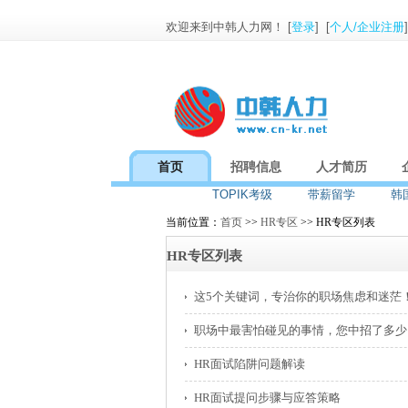
欢迎来到中韩人力网！ [
登录
] [
个人/企业注册
首页
招聘信息
人才简历
TOPIK考级
带薪留学
韩
当前位置：
首页
>>
HR专区
>> HR专区列表
HR专区列表
这5个关键词，专治你的职场焦虑和迷茫
职场中最害怕碰见的事情，您中招了多少
HR面试陷阱问题解读
HR面试提问步骤与应答策略